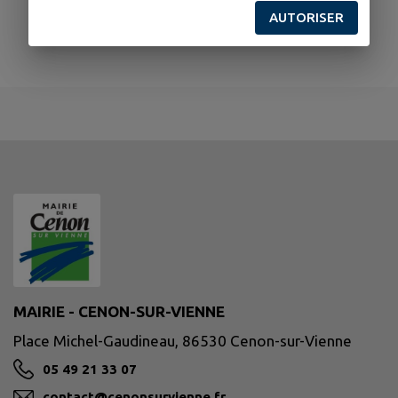
AUTORISER
MAIRIE - CENON-SUR-VIENNE
Place Michel-Gaudineau, 86530 Cenon-sur-Vienne
05 49 21 33 07
contact@cenonsurvienne.fr