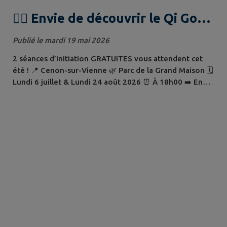
🧘‍♂️ Envie de découvrir le Qi Gong
?
Publié le mardi 19 mai 2026
2 séances d’initiation GRATUITES vous attendent cet
été ! 📍 Cenon-sur-Vienne 🌿 Parc de la Grand Maison 🗓️
Lundi 6 juillet & Lundi 24 août 2026 ⏰ À 18h00 ➡️ En
cas de pluie, repli au complexe sportif 🤟 Séances
accessibles aux personnes sourdes signantes 👉
Animatrice initiée à la LSF (Langue des Signes Française)
Le Qi Gong est une pratique douce, idéale pour se
détendre, retrouver de l’énergie...