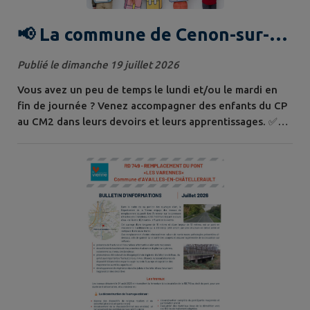
📢 La commune de Cenon-sur-
Vienne recherche 1 à 2
Publié le dimanche 19 juillet 2026
bénévoles pour l'aide aux leçons
Vous avez un peu de temps le lundi et/ou le mardi en
à la rentrée !
fin de journée ? Venez accompagner des enfants du CP
au CM2 dans leurs devoirs et leurs apprentissages. ✅
Ambiance conviviale ✅ Accompagnement bienveillant ✅
Une aide précieuse pour les familles et les enfants 📍
École de Cenon-sur-Vienne 📅 Lundi 16h15-17h45
et/ou mardi 17h30-18h30 N'hésitez pas à contacter :
Anne-Sophie Bellicaud...