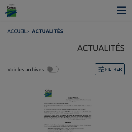
Contenu
Menu
Recherche
Pied de page
ACCUEIL
>
ACTUALITÉS
ACTUALITÉS
Voir les archives
FILTRER
6 actualités trouvées. Filtre sélectionné : TOUT.