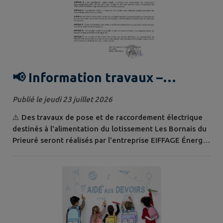
📢 Information travaux –
Circulation réglementée rue de
Publié le jeudi 23 juillet 2026
Franche Comté et rue du
⚠️ Des travaux de pose et de raccordement électrique
Languedoc
destinés à l'alimentation du lotissement Les Bornais du
Prieuré seront réalisés par l'entreprise EIFFAGE Énergie
Poitou-Charentes . 📅 Du 27 juillet au 31 août 2026 📍
Rue Franche-Comté et rue du Languedoc Pendant cette
période : 🚦 Circulation alternée (feux tricolores ou
gestion manuelle selon l'avancement du chantier) 🚗
Vitesse limitée à 30...