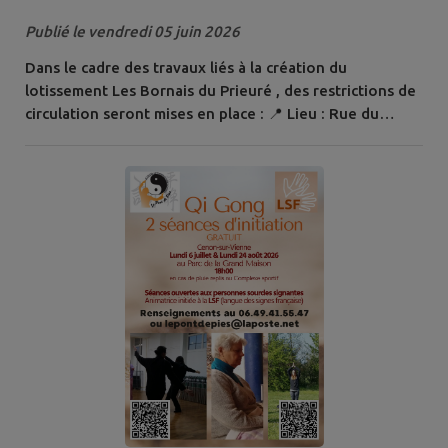
Circulation modifiée à Cenon-
Publié le vendredi 05 juin 2026
sur-Vienne
Dans le cadre des travaux liés à la création du
lotissement Les Bornais du Prieuré , des restrictions de
circulation seront mises en place : 📍 Lieu : Rue du
Languedoc 📅 Période : du 15 juin au 30 novembre 2026
👉 Pendant toute la durée des travaux : La rue du
Languedoc sera fermée à la circulation en provenance
du bourg Elle restera accessible via la rue de Guyenne
La voie sera mise en impasse à...