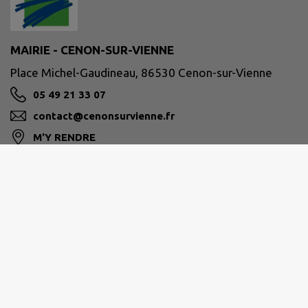
MAIRIE - CENON-SUR-VIENNE
Place Michel-Gaudineau, 86530 Cenon-sur-Vienne
05 49 21 33 07
contact@cenonsurvienne.fr
M'Y RENDRE
www.cenonsurvienne.fr/
Horaires de la Mairie
Du lundi au vendredi de 09h à 12h et de 13h30 à
17h30
Le samedi sur rendez-vous