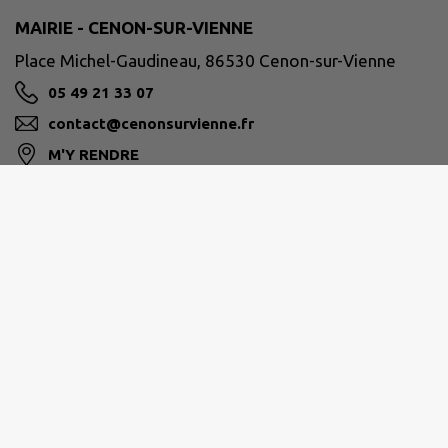
MAIRIE - CENON-SUR-VIENNE
Place Michel-Gaudineau, 86530 Cenon-sur-Vienne
05 49 21 33 07
contact@cenonsurvienne.fr
M'Y RENDRE
www.cenonsurvienne.fr/
Horaires de la Mairie
Du lundi au vendredi de 09h à 12h et de 13h30 à
17h30
Le samedi sur rendez-vous
contact@cenonsurvienne.fr