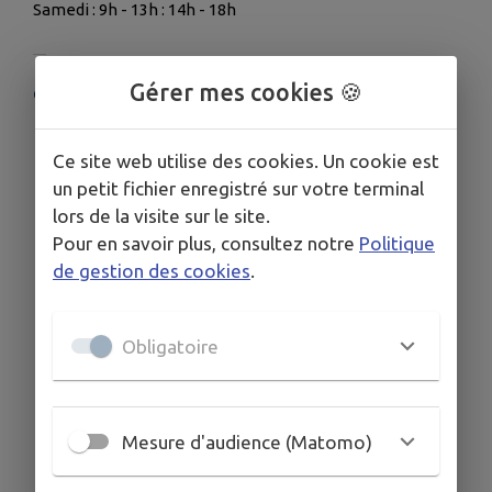
Samedi : 9h - 13h : 14h - 18h
Gérer mes cookies 🍪
COORDONNÉES
1 place Michel Gaudineau 86530 Cenon-sur-Vienne
Ce site web utilise des cookies. Un cookie est
0549932600
un petit fichier enregistré sur votre terminal
lors de la visite sur le site.
Pour en savoir plus, consultez notre
Politique
de gestion des cookies
.
Obligatoire
Mesure d'audience (Matomo)