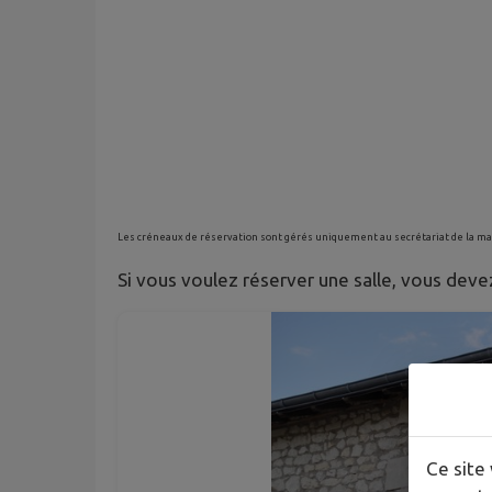
Les créneaux de réservation sont gérés uniquement au secrétariat de la mair
Si vous voulez réserver une salle, vous devez
Ce site 