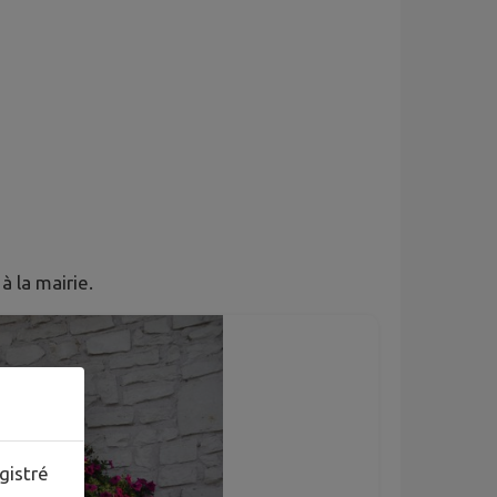
à la mairie.
gistré