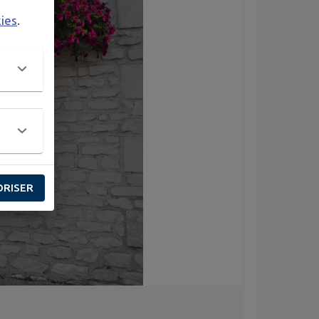
kies
.
ORISER