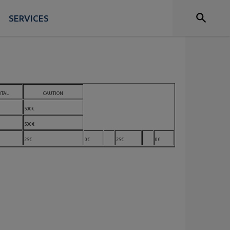
SERVICES
 des dessertes.
OTAL
CAUTION
500€
500€
25€
0€
25€
0€