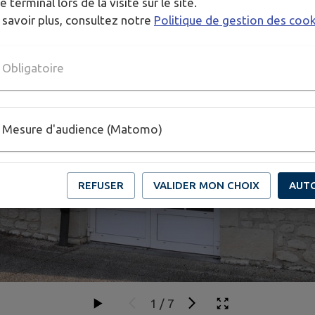
e terminal lors de la visite sur le site.
 savoir plus, consultez notre
Politique de gestion des coo
Obligatoire
Mesure d'audience (Matomo)
REFUSER
VALIDER MON CHOIX
AUT
1
/
7