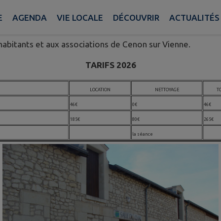
personnes
.
E
AGENDA
VIE LOCALE
DÉCOUVRIR
ACTUALITÉS
rigérateurs, quatre feux gaz, un four, un lave-vaisselle et
habitants et aux associations de Cenon sur Vienne.
TARIFS 2026
LOCATION
NETTOYAGE
T
46€
0€
46€
185€
80€
265€
la séance