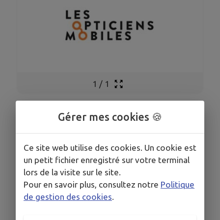
1
/
1
Gérer mes cookies 🍪
Opticien à domicile
Ce site web utilise des cookies. Un cookie est
un petit fichier enregistré sur votre terminal
COORDONNÉES
lors de la visite sur le site.
jjulien@lesopticiensmobiles.com
Pour en savoir plus, consultez notre
Politique
de gestion des cookies
.
www.lesopticiensmobiles.com/
0681616996