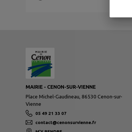
MAIRIE - CENON-SUR-VIENNE
Place Michel-Gaudineau, 86530 Cenon-sur-
Vienne
05 49 21 33 07
contact@cenonsurvienne.fr
M'Y RENDRE