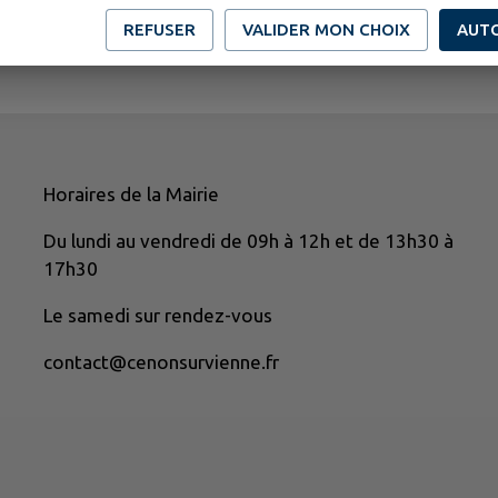
REFUSER
VALIDER MON CHOIX
AUT
Horaires de la Mairie
Du lundi au vendredi de 09h à 12h et de 13h30 à
17h30
Le samedi sur rendez-vous
contact@cenonsurvienne.fr