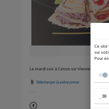
Ce site 
sur votr
Pour en
Le mardi soir à Cenon sur Vienne
Télécharger la pièce jointe