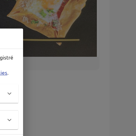
gistré
kies
.